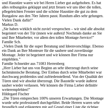
und Haustüre waren wir bei Herrn Lieber gut aufgehoben. Es hat
alles reibungslos geklappt und jetzt freuen wir uns über die tollen,
pflegeleichten Fenster und die schöne Haustüre die gut zu dem
Bungalow aus den 70er Jahren passt. Rundum alles sehr gelungen.
Vielen Dank dafür!”
Markus D.
„Sie haben wirklich nicht zuviel versprochen – wir sind alle absolut
begeistert von der Tür (innen wie außen)! Nochmals danke an Sie
und Ihre Mitarbeiter, vor allem den tollen Montage-Service!”
Familie Sch.
„Vielen Dank für die super Beratung und Ideenvorschläge. Ebenso
ein Dank an Ihre Monteure für die saubere und zuverlässige
Montage. Jeder ist begeistert und wir können Ihre Firma nur
empfehlen.”
Familie Schneider aus 71083 Herrenberg
„Herr Lieber hat uns von Beginn an sehr überzeugt durch seine
fachmännische Beratung. Der Einbau durch seine Mitarbeiter war
durchwaeg problemlos und zufriedenstellend. Von der Qualität der
Türen sind wir absolut überzeugt. Die Baustelle wurde äußerst
sauber wieder verlassen. Wir können die Firma Lieber definitiv
weiterempfehlen!”
Hildegard Fischer
„Die Türen entsprechen 100% unseren Erwartungen. Die Montage
wurde sehr professionell durchgeführt. Beide Herren waren sehr
freundlich und erläuterten mir auf Grund einer Liste die richtige