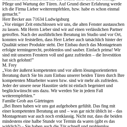
Pflege und Wartung der Türen. Auf Grund dieser Erfahrung werde
ich die Firma Lieber weiterempfehlen, bzw. habe es schon einmal
gemacht.”
Herr Becker aus 71634 Ludwigsburg
„Vor einiger Zeit entschlossen wir uns, die alten Fenster austauschen
zu lassen. Mit Herrn Lieber sind wir auf einen verlässlichen Partner
getroffen. Nach der ausführlichen Beratung im Studio und vor Ort,
konnten wir feststellen, dass Herr Lieber auch tatsächlich hinter der
Qualität seiner Produkte steht. Der Einbau durch das Montageteam
erfolgte termingerecht, problemlos und sauber. Einfach prima! Wir
sind mit unseren Fenstern voll und ganz zufrieden – die Investition
hat sich gelohnt!”
M. Frey
„Von der äußerst kompetenten und vor allem lösungsorientierten
Beratung durch Sie bis zum Einbau unserer beiden Türen durch Ihre
kompetenten Mitarbeiter waren bzw. sind wir mehr als zufrieden.
Jeder der unsere neue Haustüre sieht ist einfach begeistert und
beglückwünscht uns dazu. Wir werden Sie in jedem Fall
weiterempfehlen.”
Familie Grob aus Gärtringen
„Bei Ihnen haben wir uns gut aufgehoben gefühlt. Das fing mit
einer kompetenten Beratung an und – was gar nicht üblich ist – das
Montageteam war auch noch erstklassig. Nicht nur, dass die beiden
mindestens eine halbe Stunde vor Termin da waren (gibt es das
wirklich?) – Sie haben auch die Tür schnell und problemlos