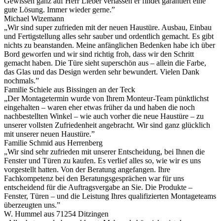
Gewissen ganz auf Herr Lieber verlassen er findet garantiert eine
gute Lösung. Immer wieder gerne.”
Michael Wizemann
„Wir sind super zufrieden mit der neuen Haustüre. Ausbau, Einbau
und Fertigstellung alles sehr sauber und ordentlich gemacht. Es gibt
nichts zu beanstanden. Meine anfänglichen Bedenken habe ich über
Bord geworfen und wir sind richtig froh, dass wir den Schritt
gemacht haben. Die Türe sieht superschön aus – allein die Farbe,
das Glas und das Design werden sehr bewundert. Vielen Dank
nochmals.”
Familie Schiele aus Bissingen an der Teck
„Der Montagetermin wurde von Ihrem Monteur-Team pünktlichst
eingehalten – waren eher etwas früher da und haben die noch
nachbestellten Winkel – wie auch vorher die neue Haustüre – zu
unserer vollsten Zufriedenheit angebracht. Wir sind ganz glücklich
mit unserer neuen Haustüre.”
Familie Schmid aus Herrenberg
„Wir sind sehr zufrieden mit unserer Entscheidung, bei Ihnen die
Fenster und Türen zu kaufen. Es verlief alles so, wie wir es uns
vorgestellt hatten. Von der Beratung angefangen. Ihre
Fachkompetenz bei den Beratungsgesprächen war für uns
entscheidend für die Auftragsvergabe an Sie. Die Produkte –
Fenster, Türen – und die Leistung Ihres qualifizierten Montageteams
überzeugten uns.”
W. Hummel aus 71254 Ditzingen