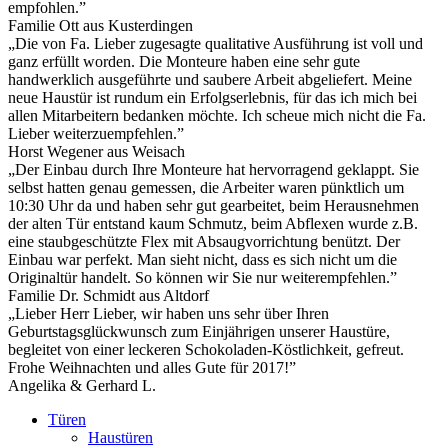
empfohlen.”
Familie Ott aus Kusterdingen
„Die von Fa. Lieber zugesagte qualitative Ausführung ist voll und
ganz erfüllt worden. Die Monteure haben eine sehr gute
handwerklich ausgeführte und saubere Arbeit abgeliefert. Meine
neue Haustür ist rundum ein Erfolgserlebnis, für das ich mich bei
allen Mitarbeitern bedanken möchte. Ich scheue mich nicht die Fa.
Lieber weiterzuempfehlen.”
Horst Wegener aus Weisach
„Der Einbau durch Ihre Monteure hat hervorragend geklappt. Sie
selbst hatten genau gemessen, die Arbeiter waren pünktlich um
10:30 Uhr da und haben sehr gut gearbeitet, beim Herausnehmen
der alten Tür entstand kaum Schmutz, beim Abflexen wurde z.B.
eine staubgeschützte Flex mit Absaugvorrichtung benützt. Der
Einbau war perfekt. Man sieht nicht, dass es sich nicht um die
Originaltür handelt. So können wir Sie nur weiterempfehlen.”
Familie Dr. Schmidt aus Altdorf
„Lieber Herr Lieber, wir haben uns sehr über Ihren
Geburtstagsglückwunsch zum Einjährigen unserer Haustüre,
begleitet von einer leckeren Schokoladen-Köstlichkeit, gefreut.
Frohe Weihnachten und alles Gute für 2017!”
Angelika & Gerhard L.
Türen
Haustüren