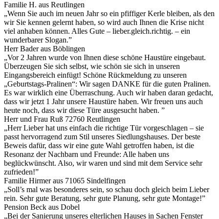
Familie H. aus Reutlingen
„Wenn Sie auch im neuen Jahr so ein pfiffiger Kerle bleiben, als den
wir Sie kennen gelernt haben, so wird auch Ihnen die Krise nicht
viel anhaben können. Alles Gute – lieber.gleich.richtig. – ein
wunderbarer Slogan.”
Herr Bader aus Böblingen
„Vor 2 Jahren wurde von Ihnen diese schöne Haustüre eingebaut.
Überzeugen Sie sich selbst, wie schön sie sich in unseren
Eingangsbereich einfügt! Schöne Rückmeldung zu unseren
„Geburtstags-Pralinen“: Wir sagen DANKE für die guten Pralinen.
Es war wirklich eine Überraschung. Auch wir haben daran gedacht,
dass wir jetzt 1 Jahr unsere Haustüre haben. Wir freuen uns auch
heute noch, dass wir diese Türe ausgesucht haben. ”
Herr und Frau Ruß 72760 Reutlingen
„Herr Lieber hat uns einfach die richtige Tür vorgeschlagen – sie
passt hervorragend zum Stil unseres Siedlungshauses. Der beste
Beweis dafür, dass wir eine gute Wahl getroffen haben, ist die
Resonanz der Nachbarn und Freunde: Alle haben uns
beglückwünscht. Also, wir waren und sind mit dem Service sehr
zufrieden!”
Familie Hirmer aus 71065 Sindelfingen
„Soll’s mal was besonderes sein, so schau doch gleich beim Lieber
rein. Sehr gute Beratung, sehr gute Planung, sehr gute Montage!”
Pension Beck aus Dobel
„Bei der Sanierung unseres elterlichen Hauses in Sachen Fenster