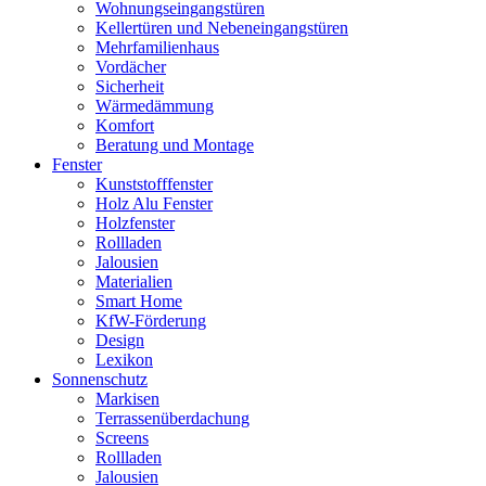
Wohnungseingangs­türen
Kellertüren und Nebeneingangstüren
Mehrfamilienhaus
Vordächer
Sicherheit
Wärmedämmung
Komfort
Beratung und Montage
Fenster
Kunststofffenster
Holz Alu Fenster
Holzfenster
Rollladen
Jalousien
Materialien
Smart Home
KfW-Förderung
Design
Lexikon
Sonnenschutz
Markisen
Terrassenüberdachung
Screens
Rollladen
Jalousien