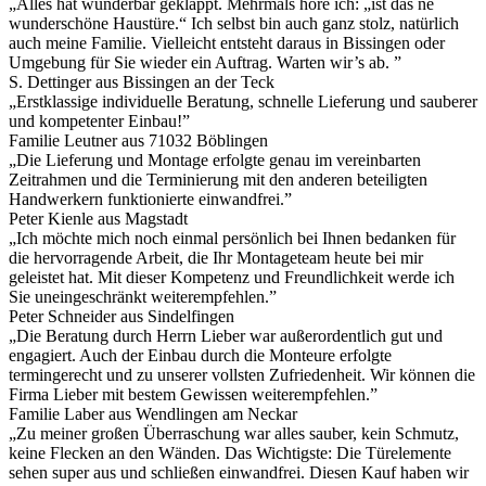
„Alles hat wunderbar geklappt. Mehrmals höre ich: „ist das ne
wunderschöne Haustüre.“ Ich selbst bin auch ganz stolz, natürlich
auch meine Familie. Vielleicht entsteht daraus in Bissingen oder
Umgebung für Sie wieder ein Auftrag. Warten wir’s ab. ”
S. Dettinger aus Bissingen an der Teck
„Erstklassige individuelle Beratung, schnelle Lieferung und sauberer
und kompetenter Einbau!”
Familie Leutner aus 71032 Böblingen
„Die Lieferung und Montage erfolgte genau im vereinbarten
Zeitrahmen und die Terminierung mit den anderen beteiligten
Handwerkern funktionierte einwandfrei.”
Peter Kienle aus Magstadt
„Ich möchte mich noch einmal persönlich bei Ihnen bedanken für
die hervorragende Arbeit, die Ihr Montageteam heute bei mir
geleistet hat. Mit dieser Kompetenz und Freundlichkeit werde ich
Sie uneingeschränkt weiterempfehlen.”
Peter Schneider aus Sindelfingen
„Die Beratung durch Herrn Lieber war außerordentlich gut und
engagiert. Auch der Einbau durch die Monteure erfolgte
termingerecht und zu unserer vollsten Zufriedenheit. Wir können die
Firma Lieber mit bestem Gewissen weiterempfehlen.”
Familie Laber aus Wendlingen am Neckar
„Zu meiner großen Überraschung war alles sauber, kein Schmutz,
keine Flecken an den Wänden. Das Wichtigste: Die Türelemente
sehen super aus und schließen einwandfrei. Diesen Kauf haben wir