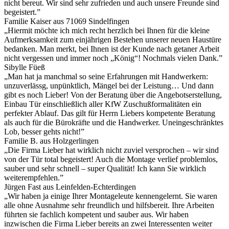
nicht bereut. Wir sind sehr zufrieden und auch unsere Freunde sind
begeistert.”
Familie Kaiser aus 71069 Sindelfingen
„Hiermit möchte ich mich recht herzlich bei Ihnen für die kleine
Aufmerksamkeit zum einjährigen Bestehen unserer neuen Haustüre
bedanken. Man merkt, bei Ihnen ist der Kunde nach getaner Arbeit
nicht vergessen und immer noch „König“! Nochmals vielen Dank.”
Sibylle Füeß
„Man hat ja manchmal so seine Erfahrungen mit Handwerkern:
unzuverlässg, unpünktlich, Mängel bei der Leistung… Und dann
gibt es noch Lieber! Von der Beratung über die Angebotserstellung,
Einbau Tür einschließlich aller KfW Zuschußformalitäten ein
perfekter Ablauf. Das gilt für Herrn Liebers kompetente Beratung
als auch für die Bürokräfte und die Handwerker. Uneingeschränktes
Lob, besser gehts nicht!”
Familie B. aus Holzgerlingen
„Die Firma Lieber hat wirklich nicht zuviel versprochen – wir sind
von der Tür total begeistert! Auch die Montage verlief problemlos,
sauber und sehr schnell – super Qualität! Ich kann Sie wirklich
weiterempfehlen.”
Jürgen Fast aus Leinfelden-Echterdingen
„Wir haben ja einige Ihrer Montageleute kennengelernt. Sie waren
alle ohne Ausnahme sehr freundlich und hilfsbereit. Ihre Arbeiten
führten sie fachlich kompetent und sauber aus. Wir haben
inzwischen die Firma Lieber bereits an zwei Interessenten weiter