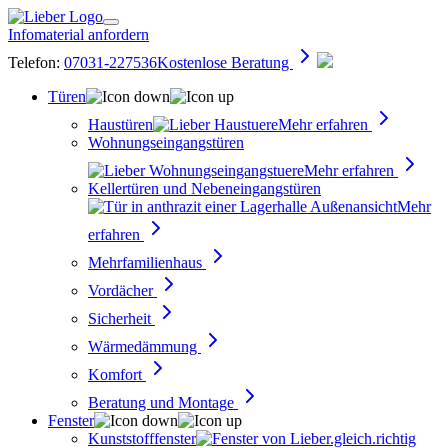
Infomaterial anfordern
Telefon:
07031-227536
Kostenlose Beratung
Türen
Haustüren
Mehr erfahren
Wohnungseingangs­türen
Mehr erfahren
Kellertüren und Nebeneingangstüren
Mehr
erfahren
Mehrfamilienhaus
Vordächer
Sicherheit
Wärmedämmung
Komfort
Beratung und Montage
Fenster
Kunststofffenster