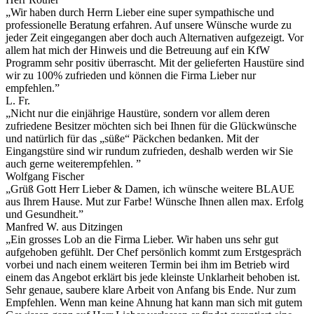
„Wir haben durch Herrn Lieber eine super sympathische und
professionelle Beratung erfahren. Auf unsere Wünsche wurde zu
jeder Zeit eingegangen aber doch auch Alternativen aufgezeigt. Vor
allem hat mich der Hinweis und die Betreuung auf ein KfW
Programm sehr positiv überrascht. Mit der gelieferten Haustüre sind
wir zu 100% zufrieden und können die Firma Lieber nur
empfehlen.”
L. Fr.
„Nicht nur die einjährige Haustüre, sondern vor allem deren
zufriedene Besitzer möchten sich bei Ihnen für die Glückwünsche
und natürlich für das „süße“ Päckchen bedanken. Mit der
Eingangstüre sind wir rundum zufrieden, deshalb werden wir Sie
auch gerne weiterempfehlen. ”
Wolfgang Fischer
„Grüß Gott Herr Lieber & Damen, ich wünsche weitere BLAUE
aus Ihrem Hause. Mut zur Farbe! Wünsche Ihnen allen max. Erfolg
und Gesundheit.”
Manfred W. aus Ditzingen
„Ein grosses Lob an die Firma Lieber. Wir haben uns sehr gut
aufgehoben gefühlt. Der Chef persönlich kommt zum Erstgespräch
vorbei und nach einem weiteren Termin bei ihm im Betrieb wird
einem das Angebot erklärt bis jede kleinste Unklarheit behoben ist.
Sehr genaue, saubere klare Arbeit von Anfang bis Ende. Nur zum
Empfehlen. Wenn man keine Ahnung hat kann man sich mit gutem