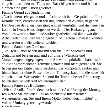
eingebaut, standen mit Tipps und Ratschlägen bereit und haben
einfach eine gute Arbeit geleistet.”
Familie Grund aus Sindelfingen
„Nach einem sehr guten und aufschlussreichem Gespräch mit Ihrer
Mitarbeiterin, entschlossen wir uns, Ihnen den Auftrag zu geben.
Der Ausbau der alten Türe ging schnell vonstatten und die neue Tür
konnte in Omas Haus eingebaut werden. Der Einbau ging auch flott
voran, es wurde schnell und sauber gearbeitet und dann war die
Arbeit getan, die Türe war eingebaut. Mit gutem Gewissen können
und werden wir Sie weiterempfehlen.”
Familie Sautter aus Grafenau
„Sie Herr Lieber haben uns mit sehr viel Freundlichkeit und
Zeitaufwand beraten und sind auf unsere Wünsche und
Vorstellungen eingegangen – und Sie waren pünktlich, haben sich
an die abgesprochenen Termine gehalten und nicht gedrängelt. Sie
haben uns ein Einbauteam geschickt, das kompetent, sauber und
hintereinander ohne Pausen die alte Tür ausgebaut und die neue Tür
eingebaut hat. Wir werden Sie und Ihr Team in bester Erinnerung
halten und Sie jederzeit weiterempfehlen.”
Familie Panse aus Böblingen
„Wir sind vollauf zufrieden, auch mit der Ausführung der Montage.
Ich werde Sie auf jeden Fall an potenzielle Interessenten
weiterempfehlen. Sie sind Ihrem Motto „lieber.gleich.richtig“ in
vollem Umfang gerecht geworden.”
Herr Röther