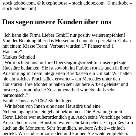
stock.adobe.com, © luxephotousa – stock.adobe.com, © markobe –
stock.adobe.com)
Das sagen unsere Kunden über uns
„Ich kann die Firma Lieber GmbH nur positiv weiterempfehlen!
Von der Beratung über das Messen und dann den perfekten Einbau
mit einem Klasse Team! Verbaut wurden 17 Fenster und 1
Haustüre”
Markus Schmied
„Wir möchten uns für Ihre Überzeugungsarbeit für unsere jetzige
Haustüre bedanken. Sie ist sowohl im Farbton rot als auch in ihrer
Ausführung mit dem integrierten Briefkasten ein Unikat! Wir hätten
nie ein solches Prachtstück erwartet – ein Mercedes unter den
Haustüren! Ihre Monteure haben sehr saubere Arbeit geleistet und
unsere gastronomische Zusammenarbeit war ebenfalls sehr
harmonisch.”
Familie Jaus aus 71067 Sindelfingen
„Wir haben von Ihnen eine neue Haustüre und eine
Nebeneingangstüre eingebaut bekommen. Die Beratung durch
Herrn Lieber war außerordentlich gut. Auch seine Vorschläge beim
Aussuchen unserer Haustüre waren sehr kompetent. Ein großes Lob
auch an die Monteure. Sehr freundlich, saubere Arbeit – einfach
perfekt. Wir sind sehr zufrieden und können Sie weiterempfehlen.”