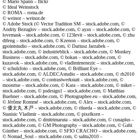
© Mario Spann – flickr
© Ideal Weinstock
© ROMA – roma.de
© weinor – weinor.de
© Adobe Stock (© Vector Tradition SM – stock.adobe.com, ©
Andriy Bezuglov – stock.adobe.com, © ayax – stock.adobe.com, ©
lovemask – stock.adobe.com, © 123levit – stock.adobe.com, © zhu
difeng – stock.adobe.com, © Kzenon – stock.adobe.com, ©
gpointstudio – stock.adobe.com, © Dariusz Jarzabek –
stock.adobe.com, © industrieblick – stock.adobe.com, © Monkey
Business – stock.adobe.com, © bokan – stock.adobe.com, ©
kuzavok – stock.adobe.com, © vladimirnenezic – stock.adobe.com,
© schulzfoto – stock.adobe.com, © Brilliant Eye –
stock.adobe.com, © ALDECAstudio – stock.adobe.com, © rh2010
– stock.adobe.com, © contrastwerkstatt – stock.adobe.com, ©
moonrise – stock.adobe.com, © Kara – stock.adobe.com, © miket –
stock.adobe.com, © psdesign1 – stock.adobe.com, © Matthias
Buehner – stock.adobe.com, © Photographee.eu – stock.adobe.com,
© Jérôme Rommé – stock.adobe.com, © Alex – stock.adobe.com,
© 優太丸 木戸 – stock.adobe.com, © rilueda – stock.adobe.com, ©
Stanisic Vladimir – stock.adobe.com, © pixelkorn –
stock.adobe.com, © dmitrimaruta – stock.adobe.com, © cunaplus –
stock.adobe.com, © GM Photography – stock.adobe.com, © Gabi
Günther – stock.adobe.com, © SFIO CRACHO – stock.adobe.com,
© Nomad_Soul – stock.adobe.com, © salita2010 –