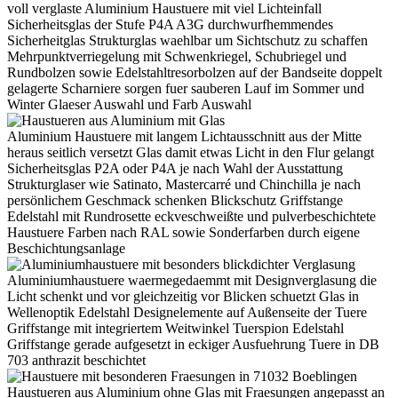
voll verglaste Aluminium Haustuere mit viel Lichteinfall
Sicherheitsglas der Stufe P4A A3G durchwurfhemmendes
Sicherheitglas Strukturglas waehlbar um Sichtschutz zu schaffen
Mehrpunktverriegelung mit Schwenkriegel, Schubriegel und
Rundbolzen sowie Edelstahltresorbolzen auf der Bandseite doppelt
gelagerte Scharniere sorgen fuer sauberen Lauf im Sommer und
Winter Glaeser Auswahl und Farb Auswahl
Aluminium Haustuere mit langem Lichtausschnitt aus der Mitte
heraus seitlich versetzt Glas damit etwas Licht in den Flur gelangt
Sicherheitsglas P2A oder P4A je nach Wahl der Ausstattung
Strukturglaser wie Satinato, Mastercarré und Chinchilla je nach
persönlichem Geschmack schenken Blickschutz Griffstange
Edelstahl mit Rundrosette eckveschweißte und pulverbeschichtete
Haustuere Farben nach RAL sowie Sonderfarben durch eigene
Beschichtungsanlage
Aluminiumhaustuere waermegedaemmt mit Designverglasung die
Licht schenkt und vor gleichzeitig vor Blicken schuetzt Glas in
Wellenoptik Edelstahl Designelemente auf Außenseite der Tuere
Griffstange mit integriertem Weitwinkel Tuerspion Edelstahl
Griffstange gerade aufgesetzt in eckiger Ausfuehrung Tuere in DB
703 anthrazit beschichtet
Haustueren aus Aluminium ohne Glas mit Fraesungen angepasst an