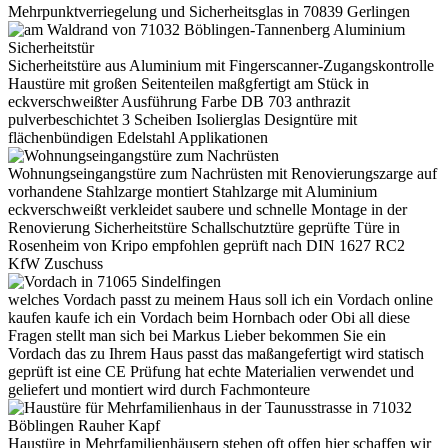
Mehrpunktverriegelung und Sicherheitsglas in 70839 Gerlingen
Sicherheitstüre aus Aluminium mit Fingerscanner-Zugangskontrolle
Haustüre mit großen Seitenteilen maßgfertigt am Stück in
eckverschweißter Ausführung Farbe DB 703 anthrazit
pulverbeschichtet 3 Scheiben Isolierglas Designtüre mit
flächenbündigen Edelstahl Applikationen
Wohnungseingangstüre zum Nachrüsten mit Renovierungszarge auf
vorhandene Stahlzarge montiert Stahlzarge mit Aluminium
eckverschweißt verkleidet saubere und schnelle Montage in der
Renovierung Sicherheitstüre Schallschutztüre geprüfte Türe in
Rosenheim von Kripo empfohlen geprüft nach DIN 1627 RC2
KfW Zuschuss
welches Vordach passt zu meinem Haus soll ich ein Vordach online
kaufen kaufe ich ein Vordach beim Hornbach oder Obi all diese
Fragen stellt man sich bei Markus Lieber bekommen Sie ein
Vordach das zu Ihrem Haus passt das maßangefertigt wird statisch
geprüft ist eine CE Prüfung hat echte Materialien verwendet und
geliefert und montiert wird durch Fachmonteure
Haustüre in Mehrfamilienhäusern stehen oft offen hier schaffen wir