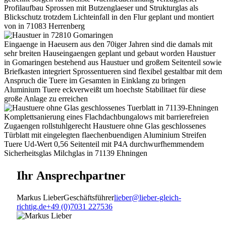
Profilaufbau Sprossen mit Butzenglaeser und Strukturglas als
Blickschutz trotzdem Lichteinfall in den Flur geplant und montiert
von in 71083 Herrenberg
Eingaenge in Haeusern aus den 70iger Jahren sind die damals mit
sehr breiten Hauseingaengen geplant und gebaut worden Haustuer
in Gomaringen bestehend aus Haustuer und großem Seitenteil sowie
Briefkasten integriert Sprossentueren sind flexibel gestaltbar mit dem
Anspruch die Tuere im Gesamten in Einklang zu bringen
Aluminium Tuere eckverweißt um hoechste Stabilitaet für diese
große Anlage zu erreichen
Komplettsanierung eines Flachdachbungalows mit barrierefreien
Zugaengen rollstuhlgerecht Haustuere ohne Glas geschlossenes
Türblatt mit eingelegten flaechenbuendigen Aluminium Streifen
Tuere Ud-Wert 0,56 Seitenteil mit P4A durchwurfhemmendem
Sicherheitsglas Milchglas in 71139 Ehningen
Ihr
Ansprechpartner
Markus Lieber
Geschäftsführer
lieber@lieber-gleich-
richtig.de
+49 (0)7031 227536