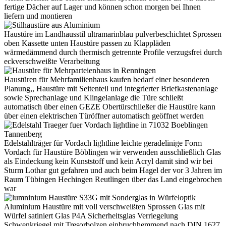
fertige Dächer auf Lager und können schon morgen bei Ihnen
liefern und montieren
Haustüre im Landhausstil ultramarinblau pulverbeschichtet Sprossen
oben Kassette unten Haustüre passen zu Klappläden
wärmedämmend durch thermisch getrennte Profile verzugsfrei durch
eckverschweißte Verarbeitung
Haustüren für Mehrfamilienhaus kaufen bedarf einer besonderen
Planung,, Haustüre mit Seitenteil und integrierter Briefkastenanlage
sowie Sprechanlage und Klingelanlage die Türe schließt
automatisch über einen GEZE Obertürschließer die Haustüre kann
über einen elektrischen Türöffner automatisch geöffnet werden
Edelstahlträger für Vordach lightline leichte geradelinige Form
Vordach für Haustüre Böblingen wir verwenden ausschließlich Glas
als Eindeckung kein Kunststoff und kein Acryl damit sind wir bei
Sturm Lothar gut gefahren und auch beim Hagel der vor 3 Jahren im
Raum Tübingen Hechingen Reutlingen über das Land eingebrochen
war
Aluminium Haustüre mit voll verschweißten Sprossen Glas mit
Würfel satiniert Glas P4A Sicherheitsglas Verriegelung
Schwenkriegel mit Tresorbolzen einbruchhemmend nach DIN 1627