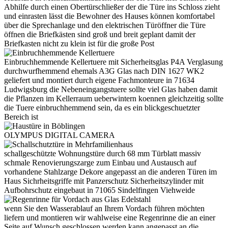
Abhilfe durch einen Obertürschließer der die Türe ins Schloss zieht
und einrasten lässt die Bewohner des Hauses können komfortabel
über die Sprechanlage und den elektrischen Türöffner die Türe
öffnen die Briefkästen sind groß und breit geplant damit der
Briefkasten nicht zu klein ist für die große Post
Einbruchhemmende Kellertuere mit Sicherheitsglas P4A Verglasung
durchwurfhemmend ehemals A3G Glas nach DIN 1627 WK2
geliefert und montiert durch eigene Fachmonteure in 71634
Ludwigsburg die Nebeneingangstuere sollte viel Glas haben damit
die Pflanzen im Kellerraum ueberwintern koennen gleichzeitig sollte
die Tuere einbruchhemmend sein, da es ein blickgeschuetzter
Bereich ist
OLYMPUS DIGITAL CAMERA
schallgeschützte Wohnungstüre durch 68 mm Türblatt massiv
schmale Renovierungszarge zum Einbau und Austausch auf
vorhandene Stahlzarge Dekore angepasst an die anderen Türen im
Haus Sichrheitsgriffe mit Panzerschutz Sicherheitszylinder mit
Aufbohrschutz eingebaut in 71065 Sindelfingen Viehweide
wenn Sie den Wasserablauf an Ihrem Vordach führen möchten
liefern und montieren wir wahlweise eine Regenrinne die an einer
Seite auf Wunsch geschlossen werden kann angepasst an die