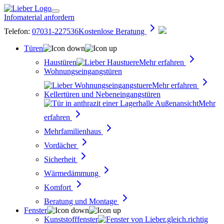
Infomaterial anfordern
Telefon:
07031-227536
Kostenlose Beratung
Türen
Haustüren
Mehr erfahren
Wohnungseingangs­türen
Mehr erfahren
Kellertüren und Nebeneingangstüren
Mehr
erfahren
Mehrfamilienhaus
Vordächer
Sicherheit
Wärmedämmung
Komfort
Beratung und Montage
Fenster
Kunststofffenster