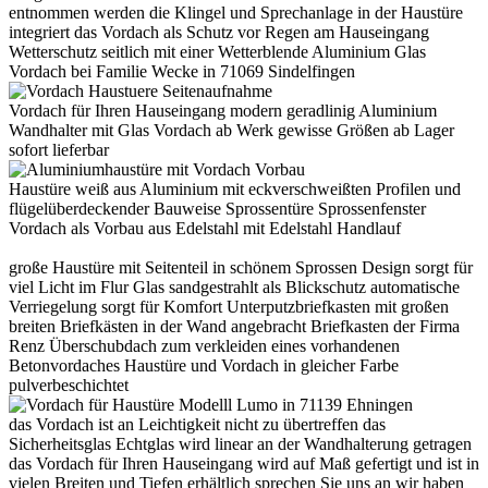
entnommen werden die Klingel und Sprechanlage in der Haustüre
integriert das Vordach als Schutz vor Regen am Hauseingang
Wetterschutz seitlich mit einer Wetterblende Aluminium Glas
Vordach bei Familie Wecke in 71069 Sindelfingen
Vordach für Ihren Hauseingang modern geradlinig Aluminium
Wandhalter mit Glas Vordach ab Werk gewisse Größen ab Lager
sofort lieferbar
Haustüre weiß aus Aluminium mit eckverschweißten Profilen und
flügelüberdeckender Bauweise Sprossentüre Sprossenfenster
Vordach als Vorbau aus Edelstahl mit Edelstahl Handlauf
große Haustüre mit Seitenteil in schönem Sprossen Design sorgt für
viel Licht im Flur Glas sandgestrahlt als Blickschutz automatische
Verriegelung sorgt für Komfort Unterputzbriefkasten mit großen
breiten Briefkästen in der Wand angebracht Briefkasten der Firma
Renz Überschubdach zum verkleiden eines vorhandenen
Betonvordaches Haustüre und Vordach in gleicher Farbe
pulverbeschichtet
das Vordach ist an Leichtigkeit nicht zu übertreffen das
Sicherheitsglas Echtglas wird linear an der Wandhalterung getragen
das Vordach für Ihren Hauseingang wird auf Maß gefertigt und ist in
vielen Breiten und Tiefen erhältlich sprechen Sie uns an wir haben