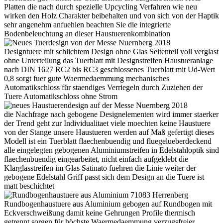
Platten die nach durch spezielle Upcycling Verfahren wie neu
wirken den Holz Charakter beibehalten und von sich von der Haptik
sehr angenehm anfuehlen beachten Sie die integrierte
Bodenbeleuchtung an dieser Haustuerenkombination
Designtuere mit schlichtem Design ohne Glas Seitenteil voll verglast
ohne Unterteilung das Tuerblatt mit Designstreifen Haustueranlage
nach DIN 1627 RC2 bis RC3 geschlossenes Tuerblatt mit Ud-Wert
0,8 sorgt fuer gute Waermedaemmung mechanisches
Automatikschloss für staendiges Verriegeln durch Zuziehen der
Tuere Automatikschloss ohne Strom
die Nachfrage nach gebogene Designelementen wird immer staerker
der Trend geht zur Individualitaet viele moechten keine Haustuere
von der Stange unsere Haustueren werden auf Maß gefertigt dieses
Modell ist ein Tuerblatt flaechenbuendig und fluegelueberdeckend
alle eingelegten gebogenen Aluminiumstreifen in Edelstahloptik sind
flaechenbuendig eingearbeitet, nicht einfach aufgeklebt die
Klarglasstreifen im Glas Satinato fuehren die Linie weiter der
gebogene Edelstahl Griff passt sich dem Design an die Tuere ist
matt beschichtet
Rundbogenhaustuere aus Aluminium gebogen auf Rundbogen mit
Eckverschweißung damit keine Gehrungen Profile thermisch
getrennt sorgen für höchste Waermedaemmung verzugsfreier