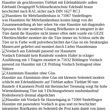
Haustüre als geschlossenes Türblatt mit Edelstahlmotiv außen
Edelstahl Designgriff Schlüsselkratzschutz Edelstahl braun
beschichtet nach RAL sicher nach DIN 1627 RC3
was Haustüren für Mehrfamilienhaus kosten hängt von der
Zusammenstellung ab hier sehen Sie eine Haustüre mit diagonalen
Sprossen für eine moderne Lösung Briefkasten ist integriert in der
Türe damit die Haustüre nicht immer offen steht wurde ein GEZE
Obertürschließer montiert der die Türe immer ins Schloss zieht die
Türe ist in Farbe weiß pulverbeschichtet das Glas ist ein Strukturglas
Mastercarré geliefert und montiert durch Lieber Haustürmann
Vordach Edelstahl kein Rundrohr sondern Halter in eckiger
Ausführung mit 3 Trägern montiert in 71032 Böblingen Vordach
passend zur Haustüre mit CE Prüfung Vordach freitragend ohne
Stützen
Haustüre aus Aluminium ohne Glas mit kleinem Seitenteil modern
schlicht mit Edelstahlmotiv auf Türblatt außen Türblatt 90 mm
Bautiefe 4 Kammern Profil mit thermischer Trennung sorgt für hohe
Wärmedämmung Türe mit 3 Dichtungsebenen rundumlaufend
Bodenbereich dreimal abgedichtet
Haustüre mit passendem Vordach in grau und rot beschichtet
integrierter Briefkasten im Seitenteil die Post kann damit von innen