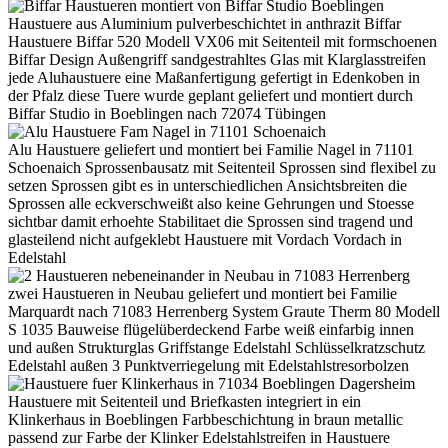
Haustuere aus Aluminium pulverbeschichtet in anthrazit Biffar
Haustuere Biffar 520 Modell VX06 mit Seitenteil mit formschoenen
Biffar Design Außengriff sandgestrahltes Glas mit Klarglasstreifen
jede Aluhaustuere eine Maßanfertigung gefertigt in Edenkoben in
der Pfalz diese Tuere wurde geplant geliefert und montiert durch
Biffar Studio in Boeblingen nach 72074 Tübingen
Alu Haustuere geliefert und montiert bei Familie Nagel in 71101
Schoenaich Sprossenbausatz mit Seitenteil Sprossen sind flexibel zu
setzen Sprossen gibt es in unterschiedlichen Ansichtsbreiten die
Sprossen alle eckverschweißt also keine Gehrungen und Stoesse
sichtbar damit erhoehte Stabilitaet die Sprossen sind tragend und
glasteilend nicht aufgeklebt Haustuere mit Vordach Vordach in
Edelstahl
zwei Haustueren in Neubau geliefert und montiert bei Familie
Marquardt nach 71083 Herrenberg System Graute Therm 80 Modell
S 1035 Bauweise flügelüberdeckend Farbe weiß einfarbig innen
und außen Strukturglas Griffstange Edelstahl Schlüsselkratzschutz
Edelstahl außen 3 Punktverriegelung mit Edelstahlstresorbolzen
Haustuere mit Seitenteil und Briefkasten integriert in ein
Klinkerhaus in Boeblingen Farbbeschichtung in braun metallic
passend zur Farbe der Klinker Edelstahlstreifen in Haustuere