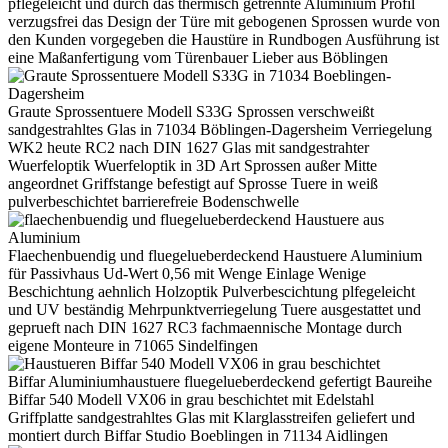
pflegeleicht und durch das thermisch getrennte Aluminium Profil
verzugsfrei das Design der Türe mit gebogenen Sprossen wurde von
den Kunden vorgegeben die Haustüre in Rundbogen Ausführung ist
eine Maßanfertigung vom Türenbauer Lieber aus Böblingen
Graute Sprossentuere Modell S33G Sprossen verschweißt
sandgestrahltes Glas in 71034 Böblingen-Dagersheim Verriegelung
WK2 heute RC2 nach DIN 1627 Glas mit sandgestrahter
Wuerfeloptik Wuerfeloptik in 3D Art Sprossen außer Mitte
angeordnet Griffstange befestigt auf Sprosse Tuere in weiß
pulverbeschichtet barrierefreie Bodenschwelle
Flaechenbuendig und fluegelueberdeckend Haustuere Aluminium
für Passivhaus Ud-Wert 0,56 mit Wenge Einlage Wenige
Beschichtung aehnlich Holzoptik Pulverbescichtung plfegeleicht
und UV beständig Mehrpunktverriegelung Tuere ausgestattet und
geprueft nach DIN 1627 RC3 fachmaennische Montage durch
eigene Monteure in 71065 Sindelfingen
Biffar Aluminiumhaustuere fluegelueberdeckend gefertigt Baureihe
Biffar 540 Modell VX06 in grau beschichtet mit Edelstahl
Griffplatte sandgestrahltes Glas mit Klarglasstreifen geliefert und
montiert durch Biffar Studio Boeblingen in 71134 Aidlingen