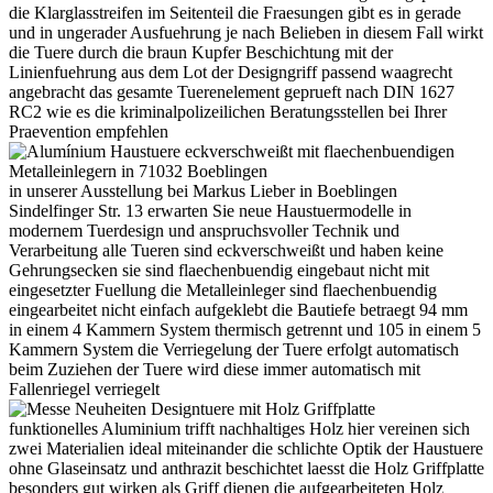
die Klarglasstreifen im Seitenteil die Fraesungen gibt es in gerade
und in ungerader Ausfuehrung je nach Belieben in diesem Fall wirkt
die Tuere durch die braun Kupfer Beschichtung mit der
Linienfuehrung aus dem Lot der Designgriff passend waagrecht
angebracht das gesamte Tuerenelement geprueft nach DIN 1627
RC2 wie es die kriminalpolizeilichen Beratungsstellen bei Ihrer
Praevention empfehlen
in unserer Ausstellung bei Markus Lieber in Boeblingen
Sindelfinger Str. 13 erwarten Sie neue Haustuermodelle in
modernem Tuerdesign und anspruchsvoller Technik und
Verarbeitung alle Tueren sind eckverschweißt und haben keine
Gehrungsecken sie sind flaechenbuendig eingebaut nicht mit
eingesetzter Fuellung die Metalleinleger sind flaechenbuendig
eingearbeitet nicht einfach aufgeklebt die Bautiefe betraegt 94 mm
in einem 4 Kammern System thermisch getrennt und 105 in einem 5
Kammern System die Verriegelung der Tuere erfolgt automatisch
beim Zuziehen der Tuere wird diese immer automatisch mit
Fallenriegel verriegelt
funktionelles Aluminium trifft nachhaltiges Holz hier vereinen sich
zwei Materialien ideal miteinander die schlichte Optik der Haustuere
ohne Glaseinsatz und anthrazit beschichtet laesst die Holz Griffplatte
besonders gut wirken als Griff dienen die aufgearbeiteten Holz