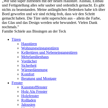
„Wir sind super zufrieden mit der neuen Haustüre. Ausbau, Einbau
und Fertigstellung alles sehr sauber und ordentlich gemacht. Es gibt
nichts zu beanstanden. Meine anfänglichen Bedenken habe ich über
Bord geworfen und wir sind richtig froh, dass wir den Schritt
gemacht haben. Die Türe sieht superschön aus – allein die Farbe,
das Glas und das Design werden sehr bewundert. Vielen Dank
nochmals.”
Familie Schiele aus Bissingen an der Teck
Türen
Haustüren
Wohnungseingangs­türen
Kellertüren und Nebeneingangstüren
Mehrfamilienhaus
Vordächer
Sicherheit
Wärmedämmung
Komfort
Beratung und Montage
Fenster
Kunststofffenster
Holz Alu Fenster
Holzfenster
Rollladen
Jalousien