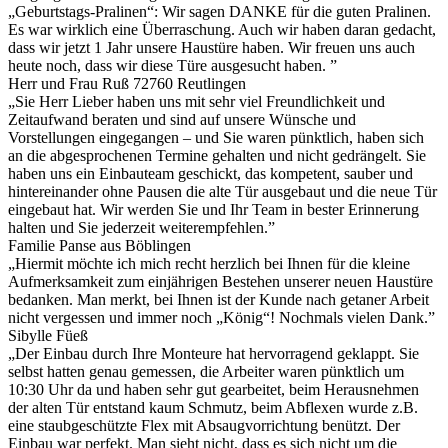
„Geburtstags-Pralinen“: Wir sagen DANKE für die guten Pralinen.
Es war wirklich eine Überraschung. Auch wir haben daran gedacht,
dass wir jetzt 1 Jahr unsere Haustüre haben. Wir freuen uns auch
heute noch, dass wir diese Türe ausgesucht haben. ”
Herr und Frau Ruß 72760 Reutlingen
„Sie Herr Lieber haben uns mit sehr viel Freundlichkeit und
Zeitaufwand beraten und sind auf unsere Wünsche und
Vorstellungen eingegangen – und Sie waren pünktlich, haben sich
an die abgesprochenen Termine gehalten und nicht gedrängelt. Sie
haben uns ein Einbauteam geschickt, das kompetent, sauber und
hintereinander ohne Pausen die alte Tür ausgebaut und die neue Tür
eingebaut hat. Wir werden Sie und Ihr Team in bester Erinnerung
halten und Sie jederzeit weiterempfehlen.”
Familie Panse aus Böblingen
„Hiermit möchte ich mich recht herzlich bei Ihnen für die kleine
Aufmerksamkeit zum einjährigen Bestehen unserer neuen Haustüre
bedanken. Man merkt, bei Ihnen ist der Kunde nach getaner Arbeit
nicht vergessen und immer noch „König“! Nochmals vielen Dank.”
Sibylle Füeß
„Der Einbau durch Ihre Monteure hat hervorragend geklappt. Sie
selbst hatten genau gemessen, die Arbeiter waren pünktlich um
10:30 Uhr da und haben sehr gut gearbeitet, beim Herausnehmen
der alten Tür entstand kaum Schmutz, beim Abflexen wurde z.B.
eine staubgeschützte Flex mit Absaugvorrichtung benützt. Der
Einbau war perfekt. Man sieht nicht, dass es sich nicht um die