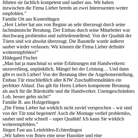
führten sie fachlich kompetent und sauber aus. Wir haben
inzwischen die Firma Lieber bereits an zwei Interessenten weiter
empfohlen.”
Familie Ott aus Kusterdingen
„Herr Lieber hat uns von Beginn an sehr überzeugt durch seine
fachmännische Beratung. Der Einbau durch seine Mitarbeiter war
durchwaeg problemlos und zufriedenstellend. Von der Qualität der
Türen sind wir absolut überzeugt. Die Baustelle wurde äußerst
sauber wieder verlassen. Wir können die Firma Lieber definitiv
weiterempfehlen!”
Hildegard Fischer
„Man hat ja manchmal so seine Erfahrungen mit Handwerkern:
unzuverlässg, unpünktlich, Mängel bei der Leistung… Und dann
gibt es noch Lieber! Von der Beratung über die Angebotserstellung,
Einbau Tür einschließlich aller KfW Zuschußformalitäten ein
perfekter Ablauf. Das gilt für Herrn Liebers kompetente Beratung
als auch für die Bürokräfte und die Handwerker. Uneingeschränktes
Lob, besser gehts nicht!”
Familie B. aus Holzgerlingen
„Die Firma Lieber hat wirklich nicht zuviel versprochen – wir sind
von der Tür total begeistert! Auch die Montage verlief problemlos,
sauber und sehr schnell – super Qualität! Ich kann Sie wirklich
weiterempfehlen.”
Jürgen Fast aus Leinfelden-Echterdingen
„Wir haben von Ihnen eine neue Haustüre und eine