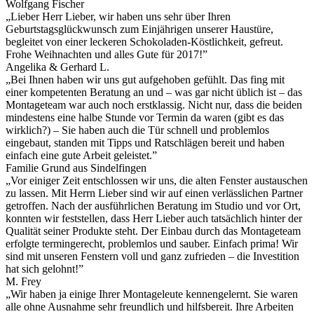
Wolfgang Fischer
„Lieber Herr Lieber, wir haben uns sehr über Ihren
Geburtstagsglückwunsch zum Einjährigen unserer Haustüre,
begleitet von einer leckeren Schokoladen-Köstlichkeit, gefreut.
Frohe Weihnachten und alles Gute für 2017!”
Angelika & Gerhard L.
„Bei Ihnen haben wir uns gut aufgehoben gefühlt. Das fing mit
einer kompetenten Beratung an und – was gar nicht üblich ist – das
Montageteam war auch noch erstklassig. Nicht nur, dass die beiden
mindestens eine halbe Stunde vor Termin da waren (gibt es das
wirklich?) – Sie haben auch die Tür schnell und problemlos
eingebaut, standen mit Tipps und Ratschlägen bereit und haben
einfach eine gute Arbeit geleistet.”
Familie Grund aus Sindelfingen
„Vor einiger Zeit entschlossen wir uns, die alten Fenster austauschen
zu lassen. Mit Herrn Lieber sind wir auf einen verlässlichen Partner
getroffen. Nach der ausführlichen Beratung im Studio und vor Ort,
konnten wir feststellen, dass Herr Lieber auch tatsächlich hinter der
Qualität seiner Produkte steht. Der Einbau durch das Montageteam
erfolgte termingerecht, problemlos und sauber. Einfach prima! Wir
sind mit unseren Fenstern voll und ganz zufrieden – die Investition
hat sich gelohnt!”
M. Frey
„Wir haben ja einige Ihrer Montageleute kennengelernt. Sie waren
alle ohne Ausnahme sehr freundlich und hilfsbereit. Ihre Arbeiten