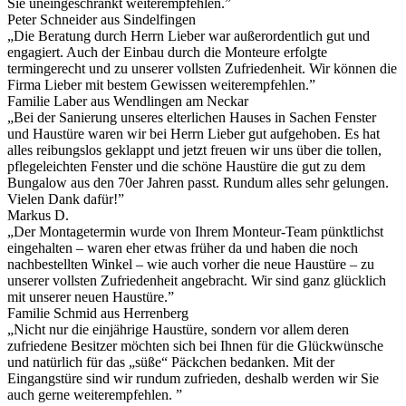
Sie uneingeschränkt weiterempfehlen.”
Peter Schneider aus Sindelfingen
„Die Beratung durch Herrn Lieber war außerordentlich gut und
engagiert. Auch der Einbau durch die Monteure erfolgte
termingerecht und zu unserer vollsten Zufriedenheit. Wir können die
Firma Lieber mit bestem Gewissen weiterempfehlen.”
Familie Laber aus Wendlingen am Neckar
„Bei der Sanierung unseres elterlichen Hauses in Sachen Fenster
und Haustüre waren wir bei Herrn Lieber gut aufgehoben. Es hat
alles reibungslos geklappt und jetzt freuen wir uns über die tollen,
pflegeleichten Fenster und die schöne Haustüre die gut zu dem
Bungalow aus den 70er Jahren passt. Rundum alles sehr gelungen.
Vielen Dank dafür!”
Markus D.
„Der Montagetermin wurde von Ihrem Monteur-Team pünktlichst
eingehalten – waren eher etwas früher da und haben die noch
nachbestellten Winkel – wie auch vorher die neue Haustüre – zu
unserer vollsten Zufriedenheit angebracht. Wir sind ganz glücklich
mit unserer neuen Haustüre.”
Familie Schmid aus Herrenberg
„Nicht nur die einjährige Haustüre, sondern vor allem deren
zufriedene Besitzer möchten sich bei Ihnen für die Glückwünsche
und natürlich für das „süße“ Päckchen bedanken. Mit der
Eingangstüre sind wir rundum zufrieden, deshalb werden wir Sie
auch gerne weiterempfehlen. ”