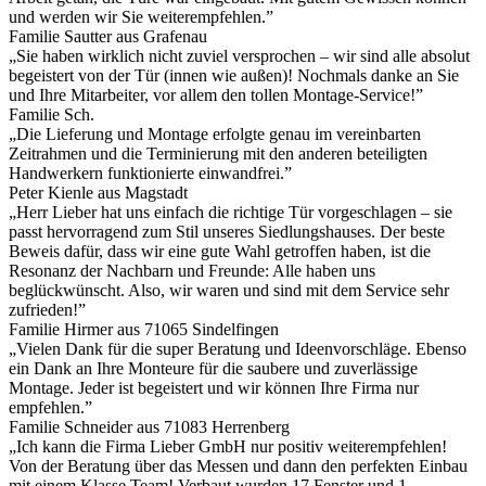
und werden wir Sie weiterempfehlen.”
Familie Sautter aus Grafenau
„Sie haben wirklich nicht zuviel versprochen – wir sind alle absolut
begeistert von der Tür (innen wie außen)! Nochmals danke an Sie
und Ihre Mitarbeiter, vor allem den tollen Montage-Service!”
Familie Sch.
„Die Lieferung und Montage erfolgte genau im vereinbarten
Zeitrahmen und die Terminierung mit den anderen beteiligten
Handwerkern funktionierte einwandfrei.”
Peter Kienle aus Magstadt
„Herr Lieber hat uns einfach die richtige Tür vorgeschlagen – sie
passt hervorragend zum Stil unseres Siedlungshauses. Der beste
Beweis dafür, dass wir eine gute Wahl getroffen haben, ist die
Resonanz der Nachbarn und Freunde: Alle haben uns
beglückwünscht. Also, wir waren und sind mit dem Service sehr
zufrieden!”
Familie Hirmer aus 71065 Sindelfingen
„Vielen Dank für die super Beratung und Ideenvorschläge. Ebenso
ein Dank an Ihre Monteure für die saubere und zuverlässige
Montage. Jeder ist begeistert und wir können Ihre Firma nur
empfehlen.”
Familie Schneider aus 71083 Herrenberg
„Ich kann die Firma Lieber GmbH nur positiv weiterempfehlen!
Von der Beratung über das Messen und dann den perfekten Einbau
mit einem Klasse Team! Verbaut wurden 17 Fenster und 1