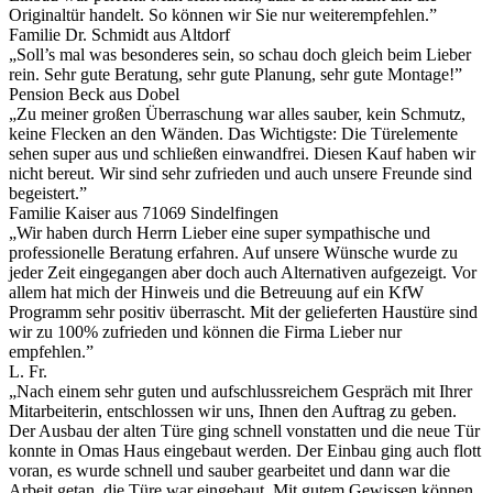
Originaltür handelt. So können wir Sie nur weiterempfehlen.”
Familie Dr. Schmidt aus Altdorf
„Soll’s mal was besonderes sein, so schau doch gleich beim Lieber
rein. Sehr gute Beratung, sehr gute Planung, sehr gute Montage!”
Pension Beck aus Dobel
„Zu meiner großen Überraschung war alles sauber, kein Schmutz,
keine Flecken an den Wänden. Das Wichtigste: Die Türelemente
sehen super aus und schließen einwandfrei. Diesen Kauf haben wir
nicht bereut. Wir sind sehr zufrieden und auch unsere Freunde sind
begeistert.”
Familie Kaiser aus 71069 Sindelfingen
„Wir haben durch Herrn Lieber eine super sympathische und
professionelle Beratung erfahren. Auf unsere Wünsche wurde zu
jeder Zeit eingegangen aber doch auch Alternativen aufgezeigt. Vor
allem hat mich der Hinweis und die Betreuung auf ein KfW
Programm sehr positiv überrascht. Mit der gelieferten Haustüre sind
wir zu 100% zufrieden und können die Firma Lieber nur
empfehlen.”
L. Fr.
„Nach einem sehr guten und aufschlussreichem Gespräch mit Ihrer
Mitarbeiterin, entschlossen wir uns, Ihnen den Auftrag zu geben.
Der Ausbau der alten Türe ging schnell vonstatten und die neue Tür
konnte in Omas Haus eingebaut werden. Der Einbau ging auch flott
voran, es wurde schnell und sauber gearbeitet und dann war die
Arbeit getan, die Türe war eingebaut. Mit gutem Gewissen können