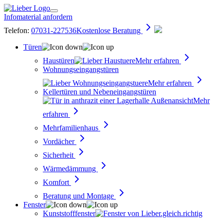
Infomaterial anfordern
Telefon:
07031-227536
Kostenlose Beratung
Türen
Haustüren
Mehr erfahren
Wohnungseingangs­türen
Mehr erfahren
Kellertüren und Nebeneingangstüren
Mehr
erfahren
Mehrfamilienhaus
Vordächer
Sicherheit
Wärmedämmung
Komfort
Beratung und Montage
Fenster
Kunststofffenster