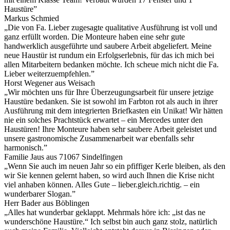
Haustüre”
Markus Schmied
„Die von Fa. Lieber zugesagte qualitative Ausführung ist voll und
ganz erfüllt worden. Die Monteure haben eine sehr gute
handwerklich ausgeführte und saubere Arbeit abgeliefert. Meine
neue Haustür ist rundum ein Erfolgserlebnis, für das ich mich bei
allen Mitarbeitern bedanken möchte. Ich scheue mich nicht die Fa.
Lieber weiterzuempfehlen.”
Horst Wegener aus Weisach
„Wir möchten uns für Ihre Überzeugungsarbeit für unsere jetzige
Haustüre bedanken. Sie ist sowohl im Farbton rot als auch in ihrer
Ausführung mit dem integrierten Briefkasten ein Unikat! Wir hätten
nie ein solches Prachtstück erwartet – ein Mercedes unter den
Haustüren! Ihre Monteure haben sehr saubere Arbeit geleistet und
unsere gastronomische Zusammenarbeit war ebenfalls sehr
harmonisch.”
Familie Jaus aus 71067 Sindelfingen
„Wenn Sie auch im neuen Jahr so ein pfiffiger Kerle bleiben, als den
wir Sie kennen gelernt haben, so wird auch Ihnen die Krise nicht
viel anhaben können. Alles Gute – lieber.gleich.richtig. – ein
wunderbarer Slogan.”
Herr Bader aus Böblingen
„Alles hat wunderbar geklappt. Mehrmals höre ich: „ist das ne
wunderschöne Haustüre.“ Ich selbst bin auch ganz stolz, natürlich