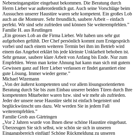
Nebeneingangstüre eingebaut bekommen. Die Beratung durch
Herrn Lieber war außerordentlich gut. Auch seine Vorschläge beim
Aussuchen unserer Haustüre waren sehr kompetent. Ein großes Lob
auch an die Monteure. Sehr freundlich, saubere Arbeit – einfach
perfekt. Wir sind sehr zufrieden und können Sie weiterempfehlen.”
Familie H. aus Reutlingen
„Ein grosses Lob an die Firma Lieber. Wir haben uns sehr gut
aufgehoben gefühlt. Der Chef persönlich kommt zum Erstgespräch
vorbei und nach einem weiteren Termin bei ihm im Betrieb wird
einem das Angebot erklärt bis jede kleinste Unklarheit behoben ist.
Sehr genaue, saubere klare Arbeit von Anfang bis Ende. Nur zum
Empfehlen. Wenn man keine Ahnung hat kann man sich mit gutem
Gewissen ganz auf Herr Lieber verlassen er findet garantiert eine
gute Lösung. Immer wieder gerne.”
Michael Wizemann
„Von der äußerst kompetenten und vor allem lösungsorientierten
Beratung durch Sie bis zum Einbau unserer beiden Türen durch Ihre
kompetenten Mitarbeiter waren bzw. sind wir mehr als zufrieden.
Jeder der unsere neue Haustüre sieht ist einfach begeistert und
beglückwünscht uns dazu. Wir werden Sie in jedem Fall
weiterempfehlen.”
Familie Grob aus Gärtringen
„Vor 2 Jahren wurde von Ihnen diese schöne Haustüre eingebaut.
Überzeugen Sie sich selbst, wie schön sie sich in unseren
Eingangsbereich einfügt! Schöne Rückmeldung zu unseren