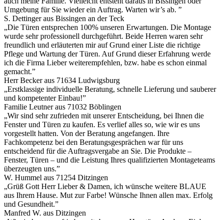
auch meine Familie. Vielleicht entsteht daraus in Bissingen oder
Umgebung für Sie wieder ein Auftrag. Warten wir’s ab. ”
S. Dettinger aus Bissingen an der Teck
„Die Türen entsprechen 100% unseren Erwartungen. Die Montage
wurde sehr professionell durchgeführt. Beide Herren waren sehr
freundlich und erläuterten mir auf Grund einer Liste die richtige
Pflege und Wartung der Türen. Auf Grund dieser Erfahrung werde
ich die Firma Lieber weiterempfehlen, bzw. habe es schon einmal
gemacht.”
Herr Becker aus 71634 Ludwigsburg
„Erstklassige individuelle Beratung, schnelle Lieferung und sauberer
und kompetenter Einbau!”
Familie Leutner aus 71032 Böblingen
„Wir sind sehr zufrieden mit unserer Entscheidung, bei Ihnen die
Fenster und Türen zu kaufen. Es verlief alles so, wie wir es uns
vorgestellt hatten. Von der Beratung angefangen. Ihre
Fachkompetenz bei den Beratungsgesprächen war für uns
entscheidend für die Auftragsvergabe an Sie. Die Produkte –
Fenster, Türen – und die Leistung Ihres qualifizierten Montageteams
überzeugten uns.”
W. Hummel aus 71254 Ditzingen
„Grüß Gott Herr Lieber & Damen, ich wünsche weitere BLAUE
aus Ihrem Hause. Mut zur Farbe! Wünsche Ihnen allen max. Erfolg
und Gesundheit.”
Manfred W. aus Ditzingen